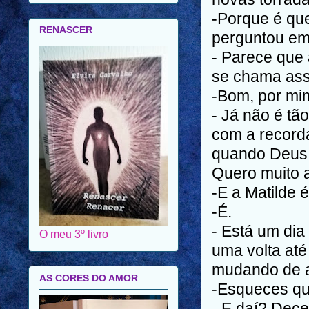
-Porque é qu
RENASCER
perguntou em
- Parece que
se chama ass
-Bom, por mi
- Já não é tã
com a record
quando Deus 
Quero muito a
-E a Matilde 
-É.
- Está um dia
O meu 3º livro
uma volta até
mudando de a
AS CORES DO AMOR
-Esqueces qu
- E daí? Dece