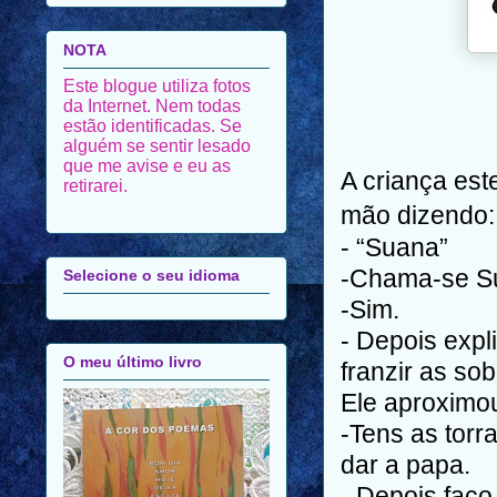
NOTA
Este blogue utiliza fotos
da Internet. Nem todas
estão identificadas. Se
alguém se sentir lesado
que me avise e eu as
A criança es
retirarei.
mão dizendo:
- “Suana”
-Chama-se S
Selecione o seu idioma
-Sim.
- Depois expli
O meu último livro
franzir as so
Ele aproximou
-Tens as torr
dar a papa.
- Depois faço