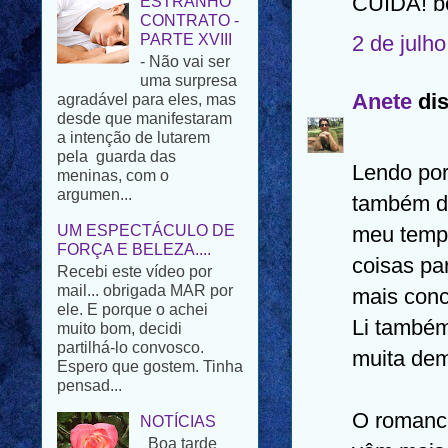
CUIDA! be
- Não vai ser
uma surpresa
2 de julh
agradável para eles, mas
desde que manifestaram
a intenção de lutarem
Anete
dis
pela guarda das
meninas, com o
argumen...
Lendo por
UM ESPECTÁCULO DE
também da
FORÇA E BELEZA....
Recebi este vídeo por
meu tempo
mail... obrigada MAR por
coisas par
ele. E porque o achei
muito bom, decidi
mais conc
partilhá-lo convosco.
Espero que gostem. Tinha
Li também
pensad...
muita dem
NOTÍCIAS
Boa tarde
O romance
amigos. Na
passada