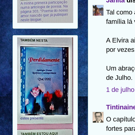
Janita
dis
Tal como 
família lá
A Elvira a
por vezes
Um abraço
de Julho.
1 de julh
Tintinain
O capítul
fortes pa