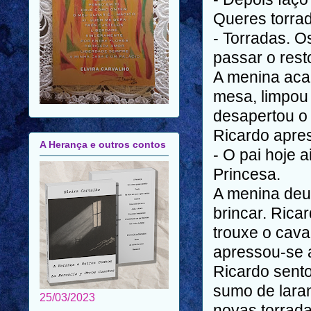
Queres torrad
- Torradas. 
passar o rest
A menina acab
mesa, limpou 
desapertou o 
Ricardo apres
A Herança e outros contos
- O pai hoje 
Princesa.
A menina deu-
brincar. Ricar
trouxe o cava
apressou-se 
Ricardo sent
sumo de lara
25/03/2023
novas torrada