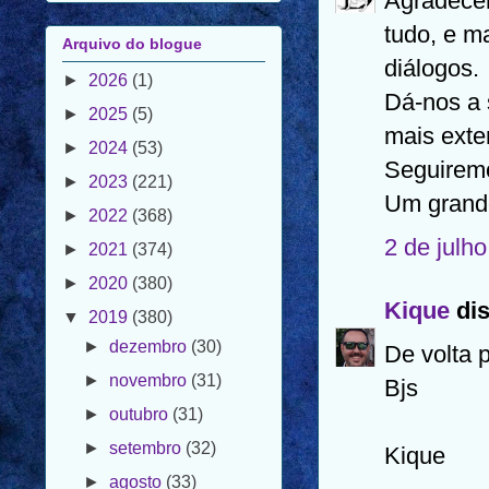
Agradecem
►
2026
(1)
tudo, e m
►
2025
(5)
diálogos.
►
2024
(53)
Dá-nos a 
►
2023
(221)
mais exte
►
2022
(368)
Seguiremo
►
2021
(374)
Um grande
►
2020
(380)
2 de julh
▼
2019
(380)
►
dezembro
(30)
Kique
dis
►
novembro
(31)
De volta p
►
outubro
(31)
Bjs
►
setembro
(32)
►
agosto
(33)
Kique
▼
julho
(35)