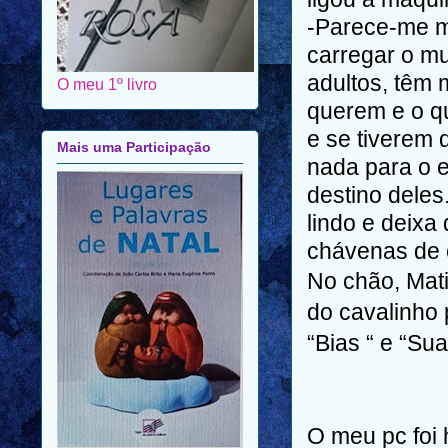
-Parece-me m
carregar o mu
adultos, têm
O meu 1º livro
querem e o qu
e se tiverem 
Mais uma Participação
nada para o e
destino deles
lindo e deixa
chávenas de 
No chão, Mati
do cavalinho
“Bias “ e “Sua
O meu pc foi 