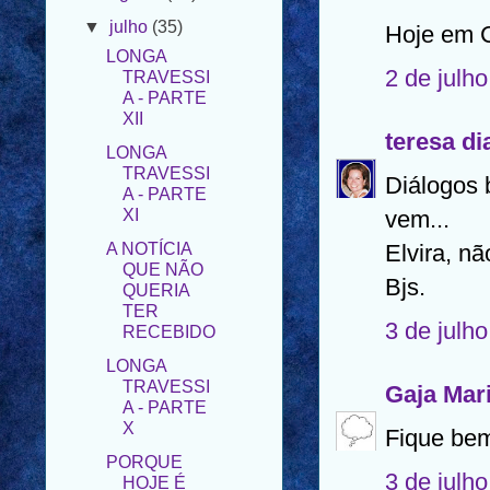
LONGA
TRAVESSI
Hoje em 
A - PARTE
XII
2 de julh
LONGA
TRAVESSI
teresa di
A - PARTE
XI
Diálogos 
A NOTÍCIA
vem...
QUE NÃO
QUERIA
Elvira, nã
TER
RECEBIDO
Bjs.
LONGA
3 de julh
TRAVESSI
A - PARTE
X
Gaja Mar
PORQUE
HOJE É
Fique bem
DOMINGO
3 de julh
LONGA