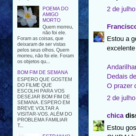
AMIGO
MORTO
2 de julh
Quem morreu,
não foi ele.
Foram as coisas, que
Francisco
deixaram de ser vistas
pelos seus olhos. Quem
Estou a g
morreu, não foi ele. Foram
excelente
os objetos qu...
BOM FIM DE SEMANA
ESPERO QUE GOSTEM
Andarilha
DO FILME QUE
Dedais de
ESCOLHI PARA VOS
DESEJAR BOM FIM DE
O prazer d
SEMANA. ESPERO EM
BREVE VOLTAR A
2 de julh
VISITAR-VOS. ALÉM DO
PROBLEMA FAMILIAR
T...
chica
diss
ESTRANHO
Estou go
CONTRATO -
PARTE XVIII