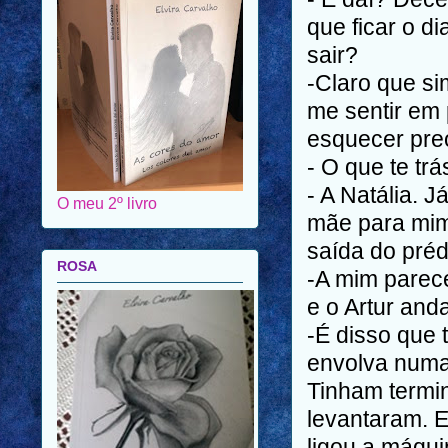
que ficar o d
sair?
-Claro que si
me sentir em
esquecer pre
- O que te tr
- A Natália. 
O meu 2º livro
mãe para mim
saída do prédi
ROSA
-A mim parec
e o Artur an
-É disso que 
envolva numa 
Tinham termi
levantaram. E
ligou a máqui