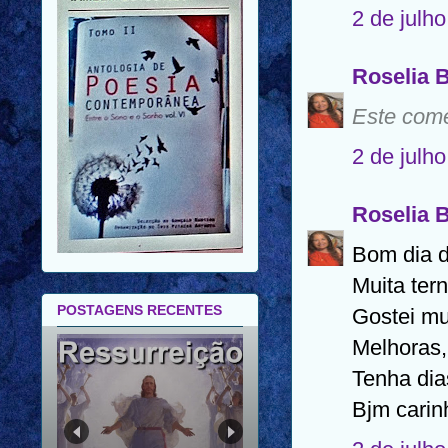
2 de julh
Roselia 
Este come
2 de julh
Roselia 
Bom dia d
Muita ter
POSTAGENS RECENTES
Gostei mu
Melhoras,
Tenha di
FELIZ ANO NOVO |
Bjm carin
FELIZ 2026 |
MENSAGEM PARA