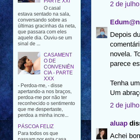
2 de julh
conversando sobre as
últimas gracinhas da neta,
que passara com eles
Edum@n
aquele dia. Ouviu-se um
sinal de ...
Depois du
CASAMENT
comentári
O DE
CONVENIÊN
novela. To
CIA - PARTE
parece es
XXX
- Perdoa-me, - disse
apertando-a nos braços,
Tenha uma
perdoa-me por não ter
reconhecido o sentimento
Um abraç
que me despertaste,
perdoa a minha incre...
2 de julh
PÁSCOA FELIZ
Para todos os que
aluap
diss
passam por esta casa,
uma Santa e Feliz
Achei bon
Páscoa. Embora possa