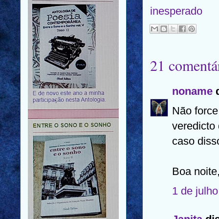
inesperado
21 comentár
noname
d
Não force
veredicto 
caso diss
Boa noit
1 de julh