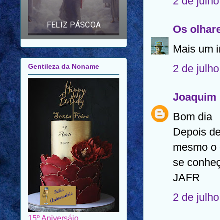
2 de julh
AMIGOS E FAMILIARES
Os olhar
Gentileza da Noname
Mais um in
2 de julh
Joaquim 
Bom dia
Depois d
mesmo o d
se conhe
JAFR
2 de julh
15º Aniversáio