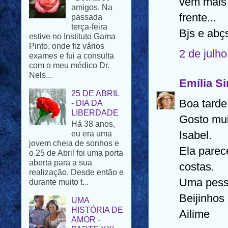
vêm mais 
terça-feira
estive no Instituto Gama
frente...
Pinto, onde fiz vários
Bjs e abç
exames e fui a consulta
com o meu médico Dr.
2 de julh
Nels...
25 DE ABRIL
- DIA DA
Emília S
LIBERDADE
Há 38 anos,
Boa tarde 
eu era uma
Gosto mui
jovem cheia de sonhos e
o 25 de Abril foi uma porta
Isabel.
aberta para a sua
Ela parec
realização. Desde então e
durante muito t...
costas.
UMA
Uma pesso
HISTÓRIA DE
Beijinhos
AMOR -
PARTE XXI
Ailime
O casal
estava sentado na sala,