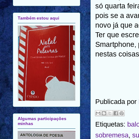
só quarta fei
pois se a ava
Também estou aqui
novo já que a
Ter que escre
Smartphone, 
nestas coisas
Publicada por
Algumas participações
Etiquetas:
bal
minhas
sobremesa
,
su