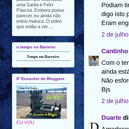
parecer, eu ainda não
Podiam ti
estou maluca. O video
digo isto 
que estão a ver, ...
Eram eng
2 de julh
o tempo no Barreiro
Tempo em Barreiro
Cantinho
Com o tem
6º Encontro de Bloggers
ainda está
Não esfor
Bjs
2 de julh
EU VOU
Duarte
di
Arquivo do blogue