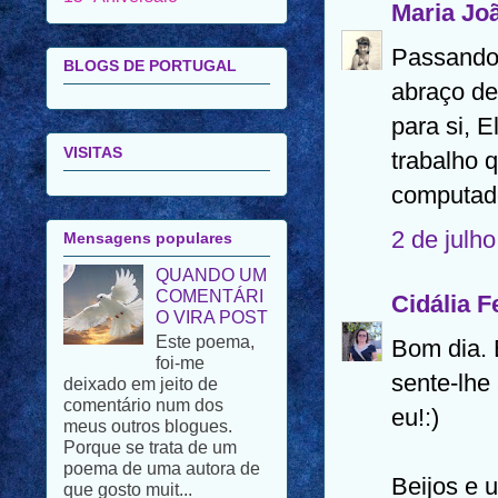
Maria Jo
BLOGS DE PORTUGAL
Passando 
abraço de
VISITAS
para si, E
trabalho q
Mensagens populares
computad
QUANDO UM
2 de julh
COMENTÁRI
O VIRA POST
Este poema,
Cidália F
foi-me
deixado em jeito de
Bom dia. 
comentário num dos
meus outros blogues.
sente-lhe
Porque se trata de um
eu!:)
poema de uma autora de
que gosto muit...
POEMA DO
Beijos e 