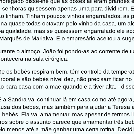
pregado disse-lhe que as doses ali eram grandes e
 senhoras quisessem apenas uma para dividirem. E
o tinham. Tinham poucos vinhos engarrafados, as 
na quase todas optavam pelo vinho da casa, um al
a qualidade, mas se quisessem engarrafado ele a
Marquês de Marialva. E o empresário aceitou a sug
rante o almoço, João foi pondo-as ao corrente de t
ontecera na sala cirúrgica.
Se os bebés respiram bem, têm controle da tempera
rporal e são bebés nível dez, não precisam ficar no 
o para casa com a mãe quando ela tiver alta, - diss
E a Sandra vai continuar lá em casa como até agora
usa dos bebés, mas também para ajudar a Teresa a
 bebés. Ela vai amamentar, mas apesar de termos l
vros sobre o assunto parece que amamentar três bebés
lo menos até a mãe ganhar uma certa rotina. Decid