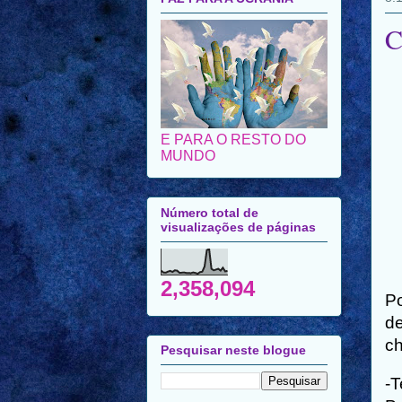
C
E PARA O RESTO DO
MUNDO
Número total de
visualizações de páginas
2,358,094
Po
de
ch
Pesquisar neste blogue
-T