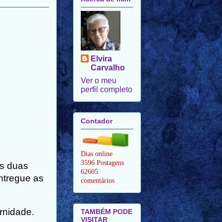
Elvira
Carvalho
Ver o meu
perfil completo
Contador
Dias online
3596 Postagens
As duas
62605
ntregue as
comentários
rnidade.
TAMBÉM PODE
VISITAR