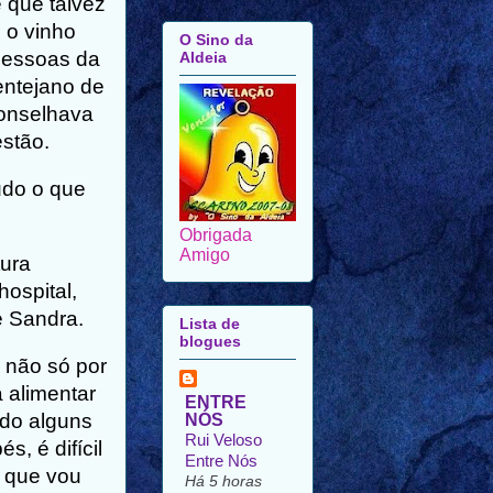
 que talvez
 o vinho
O Sino da
pessoas da
Aldeia
entejano de
conselhava
estão.
udo o que
Obrigada
Amigo
tura
hospital,
e Sandra.
Lista de
blogues
, não só por
 alimentar
ENTRE
ido alguns
NÓS
Rui Veloso
, é difícil
Entre Nós
i que vou
Há 5 horas