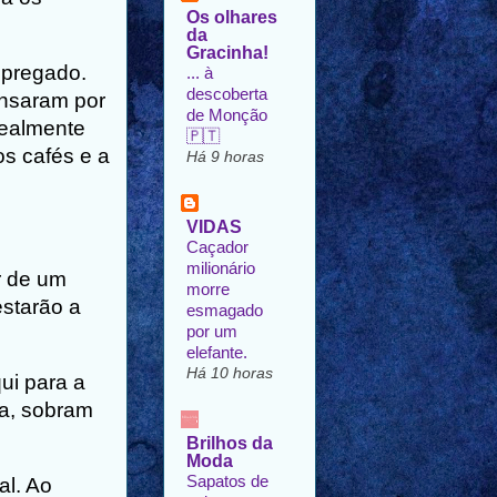
Os olhares
da
Gracinha!
mpregado.
... à
descoberta
ensaram por
de Monção
realmente
🇵🇹
s cafés e a
Há 9 horas
VIDAS
Caçador
milionário
r de um
morre
starão a
esmagado
por um
elefante.
Há 10 horas
ui para a
ta, sobram
Brilhos da
Moda
Sapatos de
al. Ao