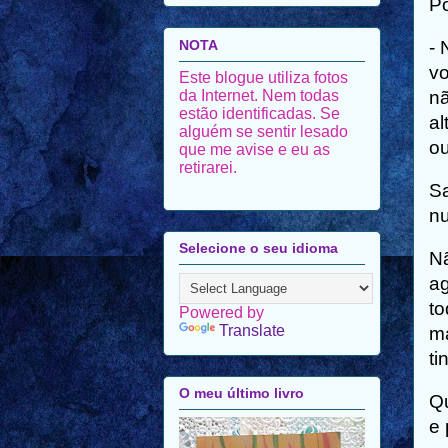
Po
NOTA
- 
vo
Este blogue utiliza fotos
da Internet. Nem todas
nã
estão identificadas. Se
al
alguém se sentir lesado
ou
que me avise e eu as
retirarei.
Sa
nu
Selecione o seu idioma
Nã
ag
to
Powered by
Translate
ma
ti
O meu último livro
Q
e 