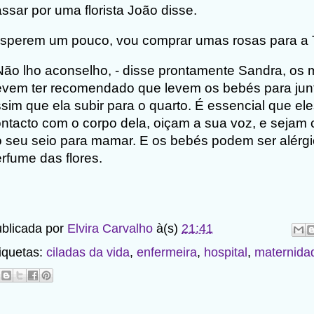
ssar por uma florista João disse.
sperem um pouco, vou comprar umas rosas para a 
Não lho aconselho, - disse prontamente Sandra, os
vem ter recomendado que levem os bebés para jun
sim que ela subir para o quarto. É essencial que e
ntacto com o corpo dela, oiçam a sua voz, e sejam
 seu seio para mamar. E os bebés podem ser alérg
rfume das flores.
blicada por
Elvira Carvalho
à(s)
21:41
iquetas:
ciladas da vida
,
enfermeira
,
hospital
,
maternida