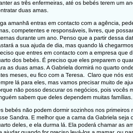
nter as três enfermeiras, até os bebés terem um an
ntratar duas amas.
ga amanhã entras em contacto com a agência, ped
as, competentes e responsáveis, livres, que possam
ternas durante um ano. Penso que a partir dessa da
stará a sua ajuda de dia, mas quando lá chegarmos
eciso que entres em contacto com a empresa que 
arto dos bebés. É preciso que eles preparem o quar
ra as duas amas. A Gabriela dormirá no quarto onde
tes meses, eu fico com a Teresa.
Claro que nós es
mpre lá para eles, mas vamos precisar muito de aju
rque não posso descurar os negócios, pois vocês 
nguém sabem que deles dependem muitas famílias.
s bebés não podem dormir sozinhos nos primeiros 
sse Sandra. E melhor que a cama da Gabriela seja 
arto deles, e ela durma lá. Ela poderá chamar as a
e ajudar quando for preciso levá-los a mamar. ou pa