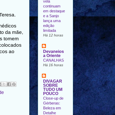
vela
continuam
em destaque
Teresa.
e a Sanjo
lança uma
 médicos
edição
limitada
to da mãe,
Há 12 horas
les tomem
 colocados
icos ao
Devaneios
a Oriente
CANALHAS
Há 16 horas
DIVAGAR
SOBRE
TUDO UM
de
POUCO
Close-up de
Gérberas:
Beleza em
Detalhe