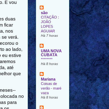
o. E vou
são
CITAÇÃO :
es duas
JOÃO
 ficar
LOPES
ta, nos
AGUIAR
Há 7 horas
 se verá.
decorou o
to ao lado,
UMA NOVA
 eu estive
CUBATA
********
taremos
Há 8 horas
da, até
melhor que
Mariana
Coisas de
verão - maré
meses--
vaza
colocada no
Há 8 horas
mas para
ra os