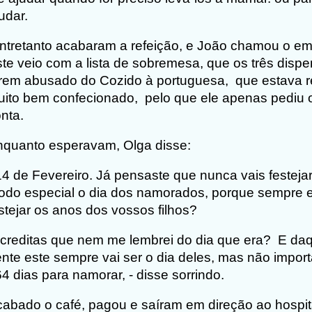
udar.
tretanto acabaram a refeição, e João chamou o e
te veio com a lista de sobremesa, que os três disp
rem abusado do Cozido à portuguesa, que estava 
ito bem confecionado, pelo que ele apenas pediu o
nta.
quanto esperavam, Olga disse:
14 de Fevereiro. Já pensaste que nunca vais festeja
do especial o dia dos namorados, porque sempre e
stejar os anos dos vossos filhos?
creditas que nem me lembrei do dia que era?
E daq
ente este sempre vai ser o dia deles, mas não impor
4 dias para namorar, - disse sorrindo.
abado o café, pagou e saíram em direção ao hospit