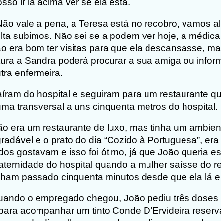
sso ir lá acima ver se ela está.
Não vale a pena, a Teresa está no recobro, vamos a
lta subimos. Não sei se a podem ver hoje, a médica
o era bom ter visitas para que ela descansasse, m
tura a Sandra poderá procurar a sua amiga ou info
tra enfermeira.
íram do hospital e seguiram para um restaurante que
ma transversal a uns cinquenta metros do hospital.
o era um restaurante de luxo, mas tinha um ambien
radável e o prato do dia “Cozido à Portuguesa”, e
dos gostavam e isso foi ótimo, já que João queria es
ternidade do hospital quando a mulher saísse do re
nham passado cinquenta minutos desde que ela lá en
uando o empregado chegou, João pediu três doses
para acompanhar um tinto Conde D’Ervideira reserv