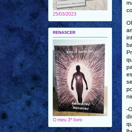
ma
co
25/03/2023
Ol
am
RENASCER
in
ba
Pr
qu
pa
es
se
po
ni
-O
di
O meu 3º livro
qu
lh