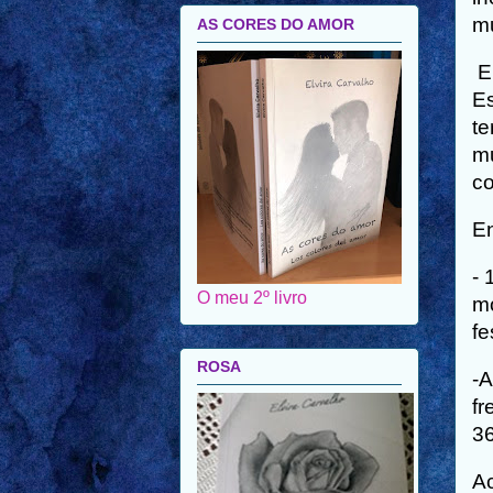
m
AS CORES DO AMOR
En
Es
te
mu
co
En
- 
O meu 2º livro
mo
fe
ROSA
-A
fr
36
Ac