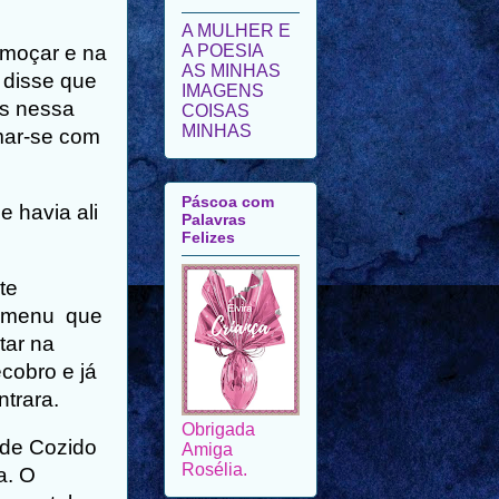
A MULHER E
lmoçar e na
A POESIA
AS MINHAS
 disse que
IMAGENS
as nessa
COISAS
MINHAS
rmar-se com
Páscoa com
 havia ali
Palavras
Felizes
te
ra menu que
tar na
cobro e já
trara.
Obrigada
 de Cozido
Amiga
Rosélia.
a. O