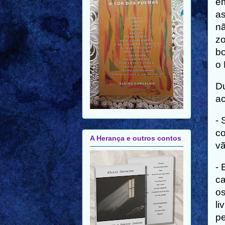
em
as
nã
zo
bo
o 
Du
ac
- 
co
A Herança e outros contos
vã
- 
ca
os
li
pe