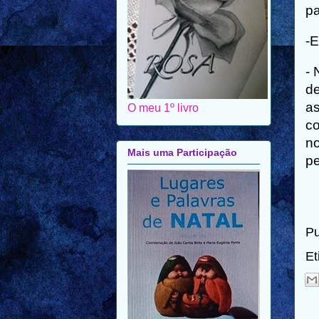
pa
-E
- 
de
as
O meu 1º livro
co
no
Mais uma Participação
pe
Pu
Et