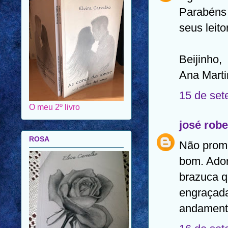
Parabéns 
seus leito
Beijinho,
Ana Marti
15 de set
O meu 2º livro
josé robe
ROSA
Não prome
bom. Ador
brazuca q
engraçad
andamento