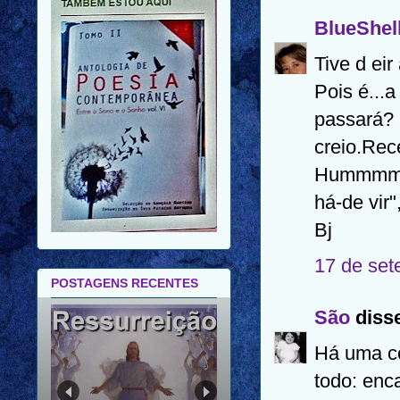
BlueShel
Tive d eir
Pois é...
passará? 
creio.Rec
Hummmm...
há-de vir"
Bj
17 de set
POSTAGENS RECENTES
São
disse
Há uma co
FELIZ ANO NOVO |
FELIZ 2026 |
todo: enc
MENSAGEM PARA