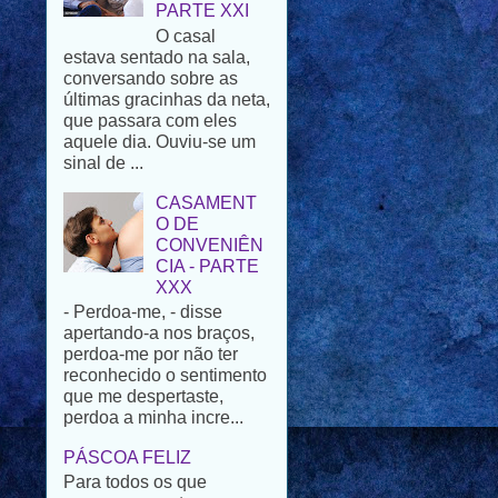
estava sentado na sala,
conversando sobre as
últimas gracinhas da neta,
que passara com eles
aquele dia. Ouviu-se um
sinal de ...
CASAMENT
O DE
CONVENIÊN
CIA - PARTE
XXX
- Perdoa-me, - disse
apertando-a nos braços,
perdoa-me por não ter
reconhecido o sentimento
que me despertaste,
perdoa a minha incre...
PÁSCOA FELIZ
Para todos os que
passam por esta casa,
uma Santa e Feliz
Páscoa. Embora possa