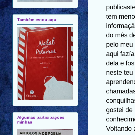
publicast
tem menos
Também estou aqui
informaçã
do mês de
pelo meu 
aqui fazí
dela e fo
neste teu
aprendend
chamadas 
conquilha
gostei de
Algumas participações
conhecim
minhas
Voltando à