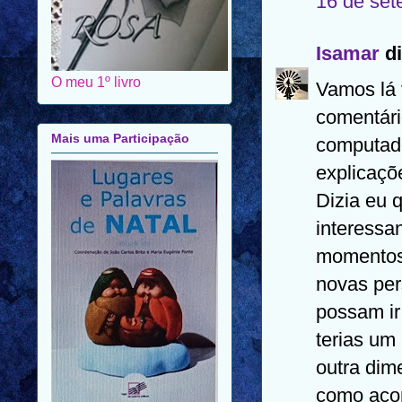
16 de set
Isamar
di
O meu 1º livro
Vamos lá 
comentári
Mais uma Participação
computado
explicaçõ
Dizia eu q
interessa
momentos 
novas per
possam ir
terias um
outra dim
como acon