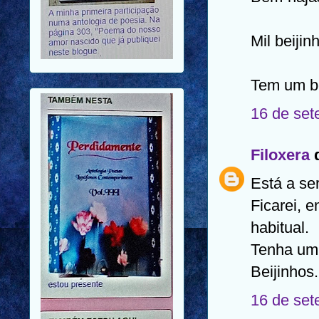
Mil beijin
Tem um b
16 de set
Filoxera
d
Está a ser
Ficarei, e
habitual.
Tenha um
Beijinhos.
16 de set