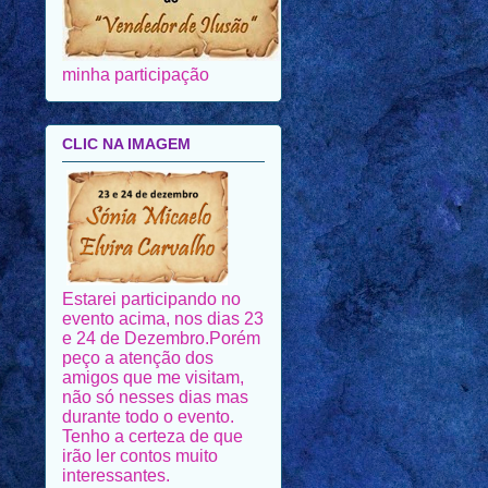
minha participação
CLIC NA IMAGEM
Estarei participando no
evento acima, nos dias 23
e 24 de Dezembro.Porém
peço a atenção dos
amigos que me visitam,
não só nesses dias mas
durante todo o evento.
Tenho a certeza de que
irão ler contos muito
interessantes.