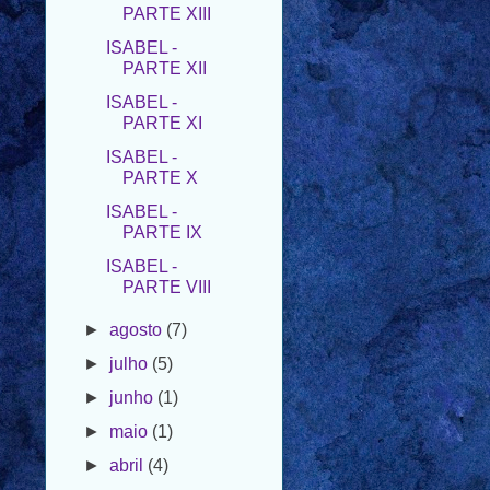
PARTE XII
ISABEL -
PARTE XI
ISABEL -
PARTE X
ISABEL -
PARTE IX
ISABEL -
PARTE VIII
►
agosto
(7)
►
julho
(5)
►
junho
(1)
►
maio
(1)
►
abril
(4)
►
março
(3)
►
fevereiro
(3)