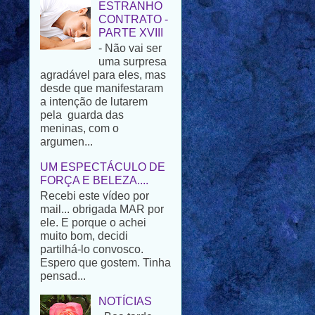
- Não vai ser
uma surpresa
agradável para eles, mas
desde que manifestaram
a intenção de lutarem
pela guarda das
meninas, com o
argumen...
UM ESPECTÁCULO DE
FORÇA E BELEZA....
Recebi este vídeo por
mail... obrigada MAR por
ele. E porque o achei
muito bom, decidi
partilhá-lo convosco.
Espero que gostem. Tinha
pensad...
NOTÍCIAS
Boa tarde
amigos. Na
passada