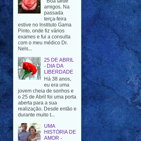
terça-feira
estive no Instituto Gama
Pinto, onde fiz vários
exames e fui a consulta
com o meu médico Dr.
Nels...
25 DE ABRIL
- DIA DA
LIBERDADE
Há 38 anos,
eu era uma
jovem cheia de sonhos e
o 25 de Abril foi uma porta
aberta para a sua
realização. Desde então e
durante muito t...
UMA
HISTÓRIA DE
AMOR -
PARTE XXI
O casal