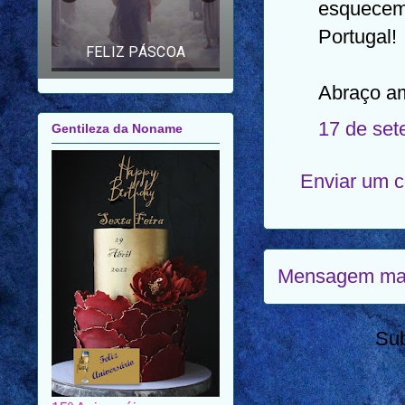
esquecemo
AMIGOS E FAMILIARES
Portugal!
Gentileza da Noname
Abraço a
17 de set
Enviar um 
Mensagem mai
Su
15º Aniversáio