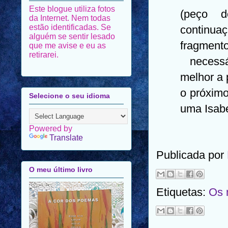
Este blogue utiliza fotos
(peço d
da Internet. Nem todas
estão identificadas. Se
continua
alguém se sentir lesado
fragmen
que me avise e eu as
retirarei.
necessár
melhor a 
o próximo
Selecione o seu idioma
uma Isabe
Powered by
Translate
Publicada por
O meu último livro
Etiquetas:
Os 