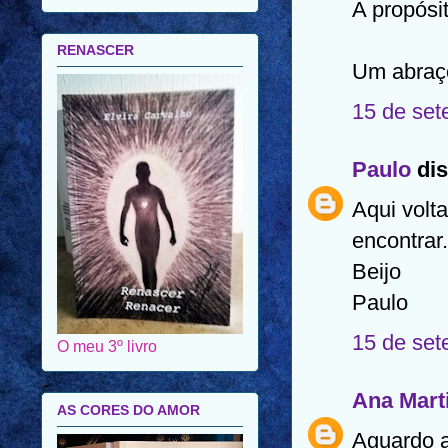
A propósi
RENASCER
Um abraç
15 de set
Paulo
dis
Aqui volta
encontrar.
Beijo
Paulo
15 de set
O meu 3º livro
Ana Mart
AS CORES DO AMOR
Aguardo a