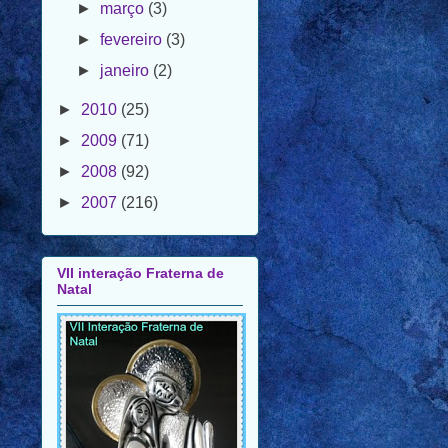
►
janeiro
(2)
►
2010
(25)
►
2009
(71)
►
2008
(92)
►
2007
(216)
VII interação Fraterna de
Natal