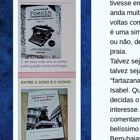
tivesse e
anda muit
voltas co
é uma sim
ou não, d
praia.
Talvez se
talvez se
"fartazana
Isabel. Q
decidas o
interesse
comentamo
belíssimo 
Bem-hajas