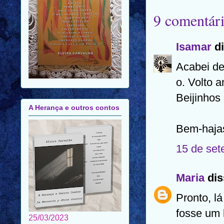
9 comentári
Isamar
di
Acabei de
o. Volto 
Beijinhos
A Herança e outros contos
Bem-haja
15 de set
Maria
dis
Pronto, l
fosse um l
25/03/2023