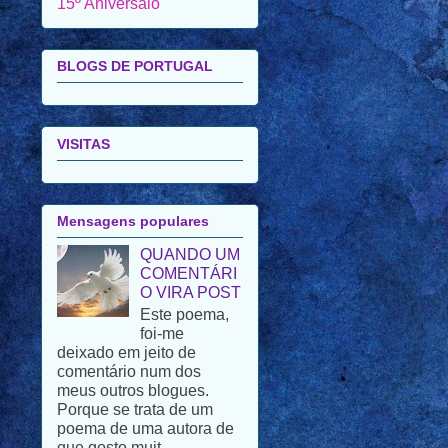
BLOGS DE PORTUGAL
VISITAS
Mensagens populares
QUANDO UM
COMENTÁRI
O VIRA POST
Este poema,
foi-me
deixado em jeito de
comentário num dos
meus outros blogues.
Porque se trata de um
poema de uma autora de
que gosto muit...
POEMA DO