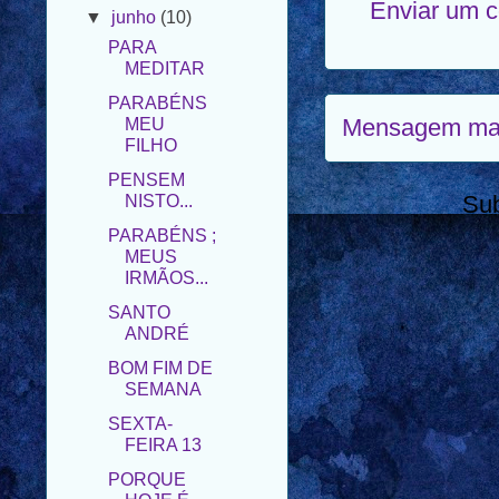
Enviar um 
MEDITAR
PARABÉNS
MEU
FILHO
Mensagem mai
PENSEM
NISTO...
PARABÉNS ;
Su
MEUS
IRMÃOS...
SANTO
ANDRÉ
BOM FIM DE
SEMANA
SEXTA-
FEIRA 13
PORQUE
HOJE É
SÁBADO