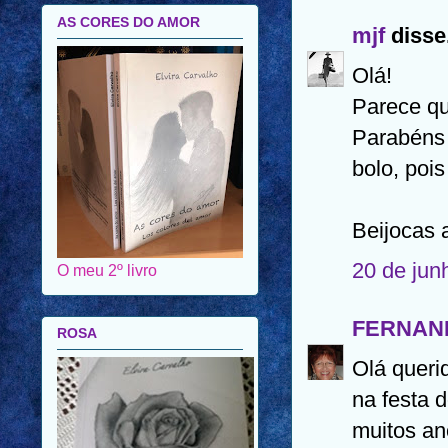
AS CORES DO AMOR
mjf
disse.
Olá!
Parece qu
Parabéns 
bolo, poi
Beijocas 
20 de jun
O meu 2º livro
FERNAN
ROSA
Olá querid
na festa 
muitos an