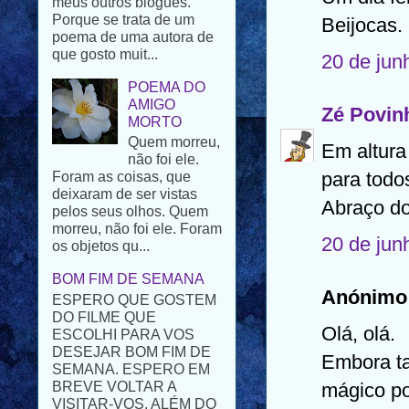
que gosto muit...
Beijocas.
POEMA DO
20 de jun
AMIGO
MORTO
Quem morreu,
Zé Povin
não foi ele.
Foram as coisas, que
Em altura
deixaram de ser vistas
pelos seus olhos. Quem
para todo
morreu, não foi ele. Foram
Abraço d
os objetos qu...
BOM FIM DE SEMANA
20 de jun
ESPERO QUE GOSTEM
DO FILME QUE
ESCOLHI PARA VOS
Anónimo 
DESEJAR BOM FIM DE
SEMANA. ESPERO EM
Olá, olá.
BREVE VOLTAR A
Embora ta
VISITAR-VOS. ALÉM DO
PROBLEMA FAMILIAR
mágico po
T...