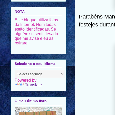
NOTA
Parabéns Mana
Este blogue utiliza fotos
festejes duran
da Internet. Nem todas
estão identificadas. Se
alguém se sentir lesado
que me avise e eu as
retirarei.
Selecione o seu idioma
Powered by
Translate
O meu último livro