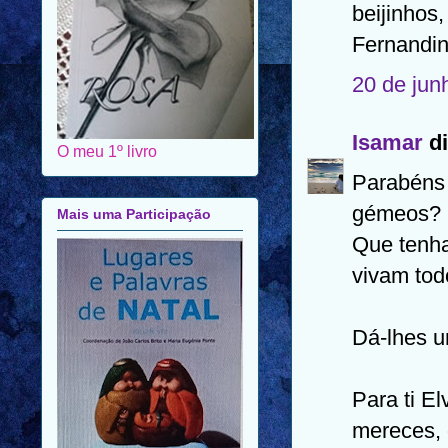
beijinhos,
Fernandi
20 de jun
Isamar
di
O meu 1º livro
Parabéns 
gémeos?
Mais uma Participação
Que tenha
vivam tod
Dá-lhes u
Para ti E
mereces, 