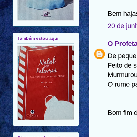
Bem hajas
20 de jun
Também estou aqui
O Profet
De pequen
Feito de 
Murmurou
O rumo pa
Bom fim 