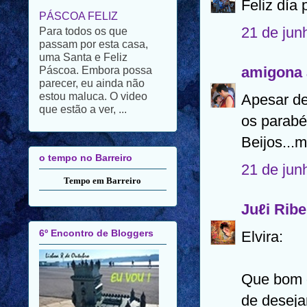
Feliz día
passam por esta casa,
uma Santa e Feliz
21 de jun
Páscoa. Embora possa
parecer, eu ainda não
estou maluca. O video
amigona 
que estão a ver, ...
Apesar de
os parabé
o tempo no Barreiro
Beijos...m
Tempo em Barreiro
21 de jun
6º Encontro de Bloggers
Juℓi Ribe
Elvira:
Que bom 
de deseja
EU VOU