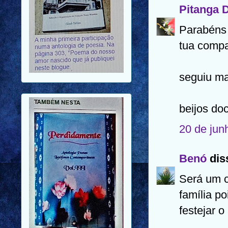
Pitanga 
Parabéns 
tua compa
seguiu ma
beijos do
20 de jun
Benó
diss
Será um c
família p
festejar 