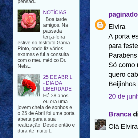
Boa tarde
amigos. Na
paginado
passada
terça-feira
Elvira
estive no Instituto Gama
Pinto, onde fiz vários
A porta e
exames e fui a consulta
para fest
com o meu médico Dr.
Nels...
Parabéns 
25 DE ABRIL
Só como u
- DIA DA
quero cab
LIBERDADE
Há 38 anos,
Beijinhos 
eu era uma
jovem cheia de sonhos e
20 de jun
o 25 de Abril foi uma porta
aberta para a sua
realização. Desde então e
Branca
di
durante muito t...
Olá Elvira
UMA
HISTÓRIA DE