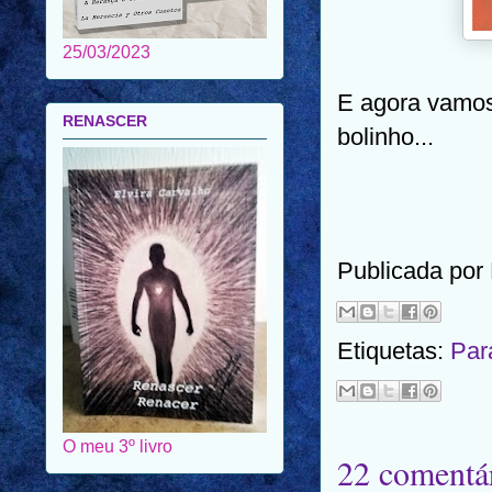
25/03/2023
E agora vamos 
RENASCER
bolinho...
Publicada por
Etiquetas:
Par
O meu 3º livro
22 comentár