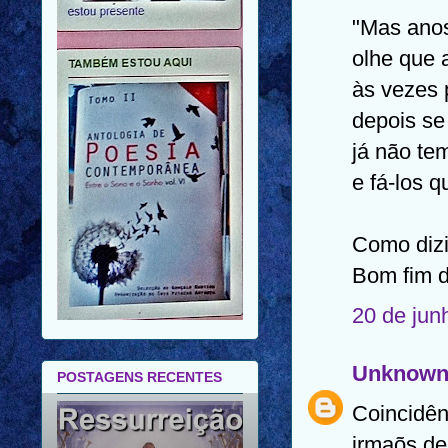
"Mas anos
olhe que 
às vezes 
depois se
já não te
e fá-los q
Como dizi
Bom fim 
20 de jun
Unknow
POSTAGENS RECENTES
Coincidên
irmaõs de