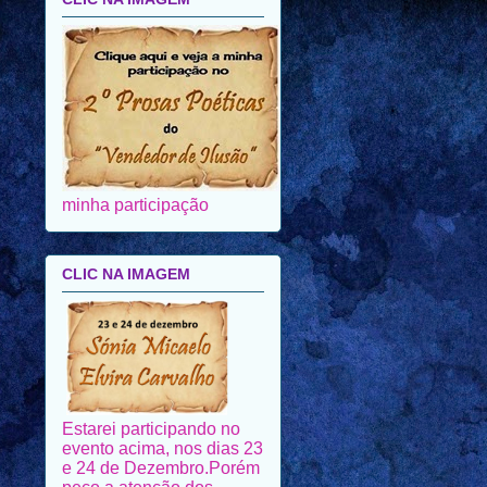
minha participação
CLIC NA IMAGEM
Estarei participando no
evento acima, nos dias 23
e 24 de Dezembro.Porém
peço a atenção dos
amigos que me visitam,
não só nesses dias mas