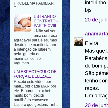
inteirinho
ESTRANHO
bjs
CONTRATO -
PARTE XVIII
20 de jun
- Não vai ser
uma surpresa
agradável para eles, mas
anamart
desde que manifestaram
a intenção de lutarem
Elvira
pela guarda das
meninas, com o
Mas que b
argumen...
Parabéns
UM ESPECTÁCULO DE
de bom pa
FORÇA E BELEZA....
Recebi este vídeo por
São gémeo
mail... obrigada MAR por
ele. E porque o achei
tenho com
muito bom, decidi
rapaz.
partilhá-lo convosco.
Espero que gostem. Tinha
Um abraç
pensad...
20 de jun
NOTÍCIAS