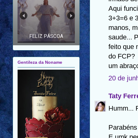
FELIZ ANO NOVO |
Aqui func
FELIZ 2026 |
MENSAGEM PARA
3+3=6 e 3
AMIGOS E FAMILIARES
manos, m
saude... 
feito que 
Gentileza da Noname
do FCP?
um abraç
20 de jun
Taty Ferr
Humm... 
Parabéns 
E umk peda