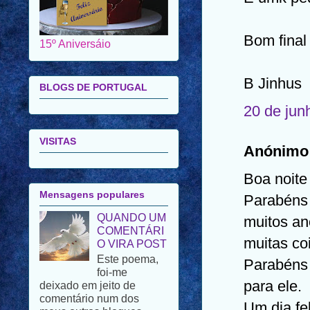
15º Aniversáio
Bom final
BLOGS DE PORTUGAL
B Jinhus
20 de jun
VISITAS
Anónimo 
Mensagens populares
Boa noite 
QUANDO UM
Parabéns 
COMENTÁRI
O VIRA POST
muitos an
Este poema,
muitas co
foi-me
deixado em jeito de
Parabéns
comentário num dos
meus outros blogues.
para ele.
Porque se trata de um
Um dia fel
poema de uma autora de