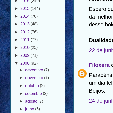
►
2014
(70)
Espero qu
►
2013
(48)
da melhor
►
2012
(76)
desse bol
►
2011
(77)
►
2010
(25)
Dualidad
►
2009
(71)
22 de jun
▼
2008
(92)
►
dezembro
(7)
Filoxera
d
►
novembro
(7)
►
outubro
(2)
Parabéns
►
setembro
(2)
um dia fel
►
agosto
(7)
Beijos.
►
julho
(5)
24 de jun
▼
junho
(10)
PARA