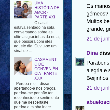
AMOR -
Os manos
PARTE XXI
O casal
gémeos? 
estava sentado na sala,
Muitos be
conversando sobre as
últimas gracinhas da neta,
grande, g
que passara com eles
aquele dia. Ouviu-se um
21 de jun
sinal de ...
CASAMENT
Dina
diss
O DE
CONVENIÊN
Parabéns
CIA - PARTE
XXX
alegria e
- Perdoa-me, - disse
apertando-a nos braços,
Beijinhos
perdoa-me por não ter
reconhecido o sentimento
21 de jun
que me despertaste,
perdoa a minha incre...
abuelosc
PÁSCOA FELIZ
Para todos os que