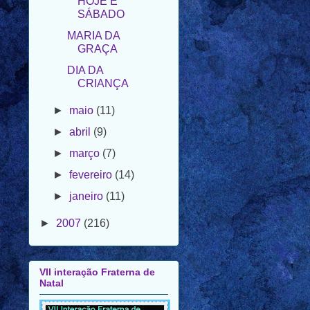
MARIA DA
GRAÇA
DIA DA
CRIANÇA
►
maio
(11)
►
abril
(9)
►
março
(7)
►
fevereiro
(14)
►
janeiro
(11)
►
2007
(216)
VII interação Fraterna de
Natal