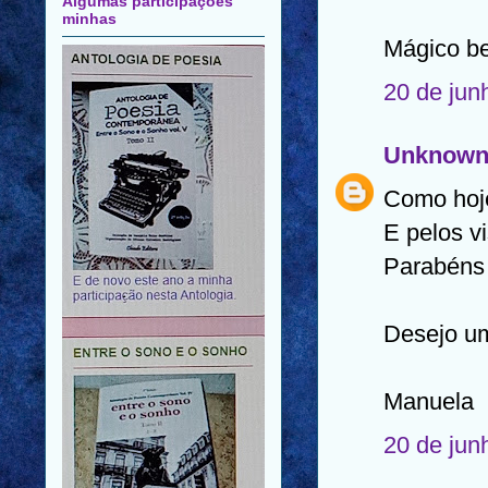
Algumas participações
minhas
Mágico be
20 de jun
Unknow
Como hoje
E pelos v
Parabéns
Desejo u
Manuela
20 de jun